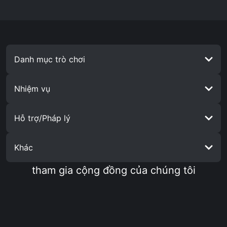
Danh mục trò chơi
Nhiệm vụ
Hỗ trợ/Pháp lý
lịch sử tham dự
Khác
Câu hỏi
Chính sách bảo mật
tham gia cộng đồng của chúng tôi
Giao dịch
Điều khoản dịch vụ
Các cược của tôi
Thỏa thuận người dùng
Tải ứng dụng
Cờ bạc có trách nhiệm