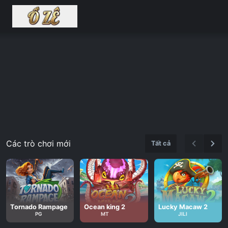
Skip to main content
OZE
OZE Mga promosyon
VIP thưởng
Thưởng nạp 4%
OZE Web link
TẶNG CODE 100K MỖI NGÀY TẠI FANPAGE FACEBOOK OZ
DỰ ĐOÁN XỔ SỐ MIỀN BẮC NHẬN CODE 100K
200% THƯỞNG NẠP TIỀN MỖI NGÀY
Các trò chơi mới
Tất cả
100% THƯỞNG NẠP TIỀN MỖI NGÀY
20% THƯỞNG CHÀO MỪNG Đá Gà
10% THƯỞNG CHÀO MỪNG Thể Thao
1% THƯỞNG CHÀO MỪNG LIVE
Hoàn trả thua cược mỗi ngày
Tornado Rampage
Ocean king 2
Lucky Macaw 2
Tiền trải nghiệm cực cao của OZE! Chỉ cần nạp tiền sẽ n
PG
MT
JILI
Vòng quay may mắn