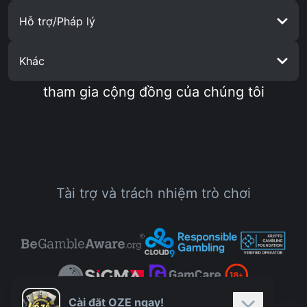
Hỗ trợ/Pháp lý
lịch sử tham dự
Khác
Câu hỏi
Chính sách bảo mật
tham gia cộng đồng của chúng tôi
Giao dịch
Điều khoản dịch vụ
Các cược của tôi
Thỏa thuận người dùng
Tải ứng dụng
Cờ bạc có trách nhiệm
Super Ace Demo
Tài trợ và trách nhiệm trò chơi
Slot Demo
JILI Fishing
Kèo Nhà Cái
Bắn cá online
Code88
Cài đặt OZE ngay!