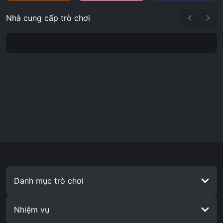
Nhà cung cấp trò chơi
Danh mục trò chơi
Nhiệm vụ